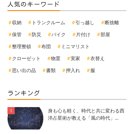
人気のキーワード
収納
トランクルーム
引っ越し
断捨離
保管
防災
バイク
片付け
部屋
整理整頓
布団
ミニマリスト
クローゼット
物置
実家
衣替え
思い出の品
書類
押入れ
服
ランキング
身も心も軽く、時代と共に変わる西
1
洋占星術が教える「風の時代」...