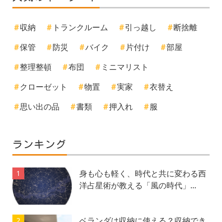
収納
トランクルーム
引っ越し
断捨離
保管
防災
バイク
片付け
部屋
整理整頓
布団
ミニマリスト
クローゼット
物置
実家
衣替え
思い出の品
書類
押入れ
服
ランキング
身も心も軽く、時代と共に変わる西
1
洋占星術が教える「風の時代」...
ベランダは収納に使える？収納でき
2