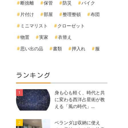
断捨離
保管
防災
バイク
片付け
部屋
整理整頓
布団
ミニマリスト
クローゼット
物置
実家
衣替え
思い出の品
書類
押入れ
服
ランキング
身も心も軽く、時代と共
1
に変わる西洋占星術が教
える「風の時代」...
ベランダは収納に使え
2