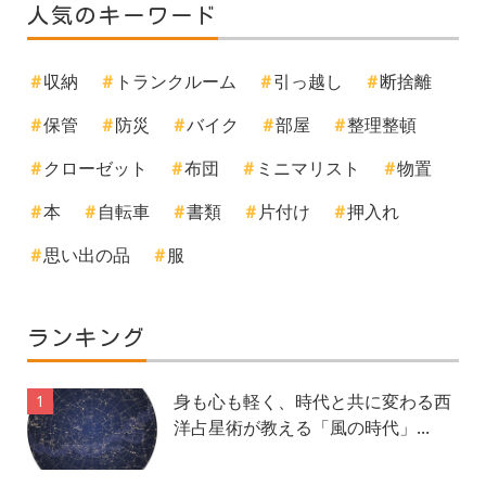
人気のキーワード
収納
トランクルーム
引っ越し
断捨離
保管
防災
バイク
部屋
整理整頓
クローゼット
布団
ミニマリスト
物置
本
自転車
書類
片付け
押入れ
思い出の品
服
ランキング
身も心も軽く、時代と共に変わる西
1
洋占星術が教える「風の時代」...