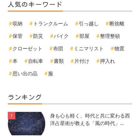
人気のキーワード
収納
トランクルーム
引っ越し
断捨離
保管
防災
バイク
部屋
整理整頓
クローゼット
布団
ミニマリスト
物置
本
自転車
書類
片付け
押入れ
思い出の品
服
ランキング
身も心も軽く、時代と共に変わる西
1
洋占星術が教える「風の時代」...