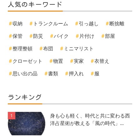
人気のキーワード
収納
トランクルーム
引っ越し
断捨離
保管
防災
バイク
片付け
部屋
整理整頓
布団
ミニマリスト
クローゼット
物置
実家
衣替え
思い出の品
書類
押入れ
服
ランキング
身も心も軽く、時代と共に変わる西
1
洋占星術が教える「風の時代」...