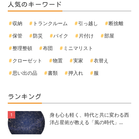
人気のキーワード
収納
トランクルーム
引っ越し
断捨離
保管
防災
バイク
片付け
部屋
整理整頓
布団
ミニマリスト
クローゼット
物置
実家
衣替え
思い出の品
書類
押入れ
服
ランキング
身も心も軽く、時代と共に変わる西
1
洋占星術が教える「風の時代」...