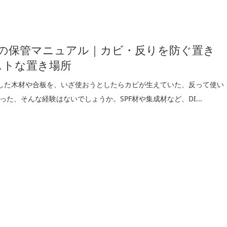
木材の保管マニュアル｜カビ・反りを防ぐ置き
ストな置き場所
入した木材や合板を、いざ使おうとしたらカビが生えていた、反って使い
った、そんな経験はないでしょうか。SPF材や集成材など、DI...