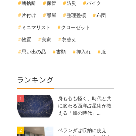
断捨離
保管
防災
バイク
片付け
部屋
整理整頓
布団
ミニマリスト
クローゼット
物置
実家
衣替え
思い出の品
書類
押入れ
服
ランキング
身も心も軽く、時代と共
1
に変わる西洋占星術が教
える「風の時代」...
ベランダは収納に使え
2