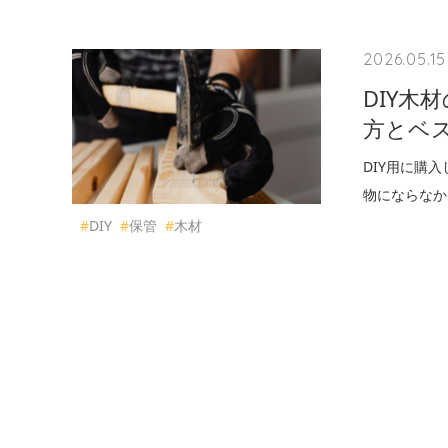
2026.05.15
DIY
方とベ
DIY用に購
物にならなか
#
DIY
#
保管
#
木材