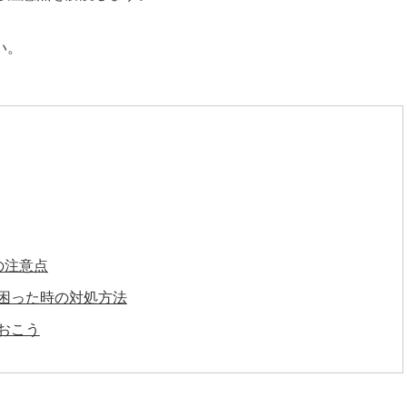
い。
の注意点
困った時の対処方法
おこう