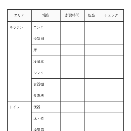
エリア
場所
所要時間
担当
チェック
キッチン
コンロ
換気扇
床
冷蔵庫
シンク
食器棚
食洗機
トイレ
便器
床・壁
換気扇