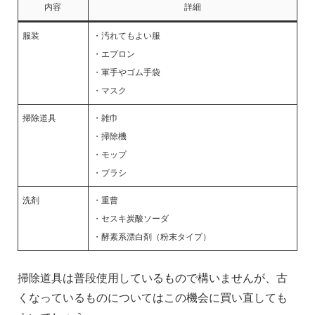
内容
詳細
服装
・汚れてもよい服
・エプロン
・軍手やゴム手袋
・マスク
掃除道具
・雑巾
・掃除機
・モップ
・ブラシ
洗剤
・重曹
・セスキ炭酸ソーダ
・酵素系漂白剤（粉末タイプ）
掃除道具は普段使用しているもので構いませんが、古
くなっているものについてはこの機会に買い直しても