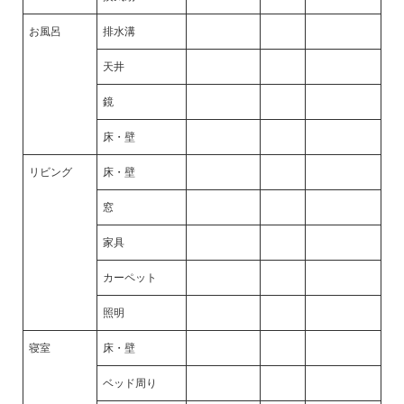
お風呂
排水溝
天井
鏡
床・壁
リビング
床・壁
窓
家具
カーペット
照明
寝室
床・壁
ベッド周り