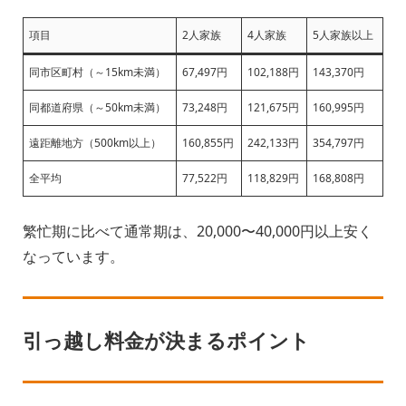
項目
2人家族
4人家族
5人家族以上
同市区町村（～15km未満）
67,497円
102,188円
143,370円
同都道府県（～50km未満）
73,248円
121,675円
160,995円
遠距離地方（500km以上）
160,855円
242,133円
354,797円
全平均
77,522円
118,829円
168,808円
繁忙期に比べて通常期は、20,000〜40,000円以上安く
なっています。
引っ越し料金が決まるポイント