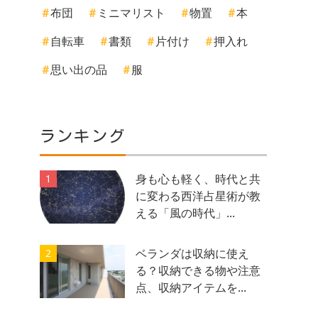
布団
ミニマリスト
物置
本
自転車
書類
片付け
押入れ
思い出の品
服
ランキング
身も心も軽く、時代と共
1
に変わる西洋占星術が教
える「風の時代」...
ベランダは収納に使え
2
る？収納できる物や注意
点、収納アイテムを...