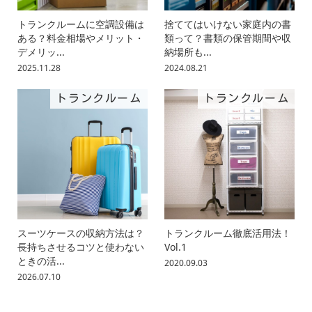
トランクルームに空調設備は
捨ててはいけない家庭内の書
ある？料金相場やメリット・
類って？書類の保管期間や収
デメリッ...
納場所も...
2025.11.28
2024.08.21
トランクルーム
トランクルーム
スーツケースの収納方法は？
トランクルーム徹底活用法！
長持ちさせるコツと使わない
Vol.1
ときの活...
2020.09.03
2026.07.10