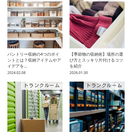
パントリー収納の4つのポイ
【季節物の収納術】場所の選
ントとは？収納アイテムやア
び方とスッキリ片付けるコツ
イデアを...
を紹介
2024.02.08
2026.01.30
トランクルーム
トランクルーム