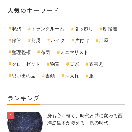
人気のキーワード
収納
トランクルーム
引っ越し
断捨離
保管
防災
バイク
片付け
部屋
整理整頓
布団
ミニマリスト
クローゼット
物置
実家
衣替え
思い出の品
書類
押入れ
服
ランキング
身も心も軽く、時代と共に変わる西
1
洋占星術が教える「風の時代」...