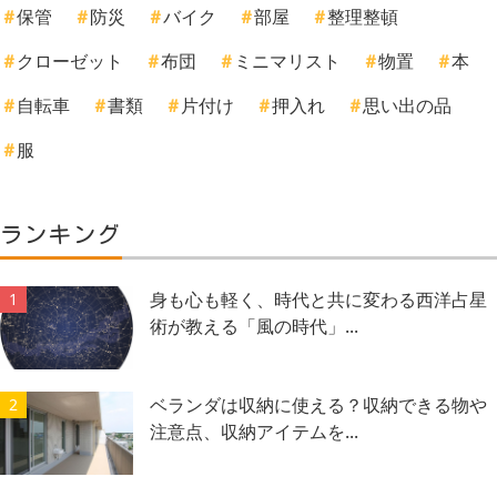
保管
防災
バイク
部屋
整理整頓
クローゼット
布団
ミニマリスト
物置
本
自転車
書類
片付け
押入れ
思い出の品
服
ランキング
身も心も軽く、時代と共に変わる西洋占星
1
術が教える「風の時代」...
ベランダは収納に使える？収納できる物や
2
注意点、収納アイテムを...