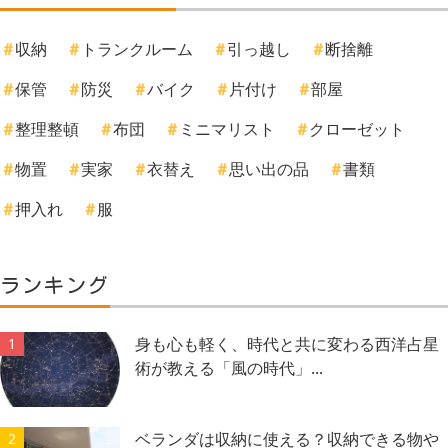
収納
トランクルーム
引っ越し
断捨離
保管
防災
バイク
片付け
部屋
整理整頓
布団
ミニマリスト
クローゼット
物置
実家
衣替え
思い出の品
書類
押入れ
服
ランキング
身も心も軽く、時代と共に変わる西洋占星
1
術が教える「風の時代」...
ベランダは収納に使える？収納できる物や
2