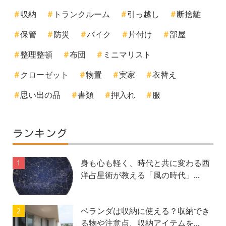
収納
トランクルーム
引っ越し
断捨離
保管
防災
バイク
片付け
部屋
整理整頓
布団
ミニマリスト
クローゼット
物置
実家
衣替え
思い出の品
書類
押入れ
服
ランキング
身も心も軽く、時代と共に変わる西
1
洋占星術が教える「風の時代」...
ベランダは収納に使える？収納でき
2
る物や注意点、収納アイテムを...