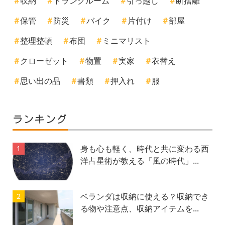
収納
トランクルーム
引っ越し
断捨離
保管
防災
バイク
片付け
部屋
整理整頓
布団
ミニマリスト
クローゼット
物置
実家
衣替え
思い出の品
書類
押入れ
服
ランキング
身も心も軽く、時代と共に変わる西
1
洋占星術が教える「風の時代」...
ベランダは収納に使える？収納でき
2
る物や注意点、収納アイテムを...